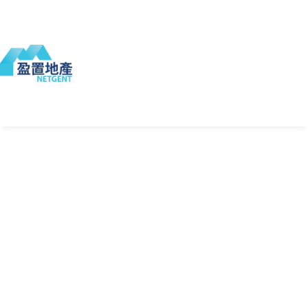
買
盤
租
盤
全
精
港
九
新
部
選
島
龍
界
樓
搜
盤
尋