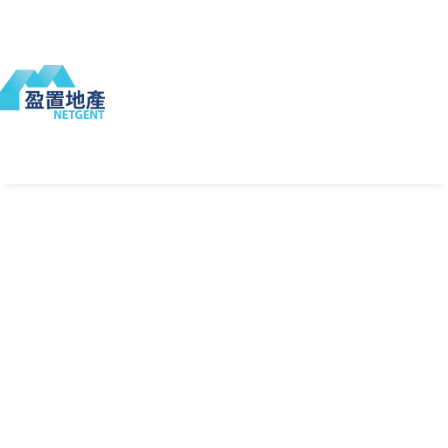
熱
門
分
樓
享
盤
樓
居
盤
屋
物業編號:
NT230402
(代理提供)
最近更新:
2026-01-