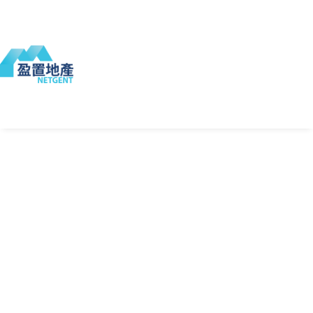
熱
門
分
樓
享
盤
樓
私
盤
樓
物業編號:
NT230426
(代理提供)
最近更新:
2026-04-